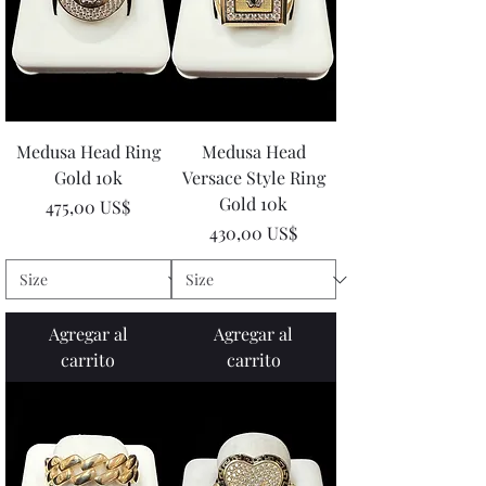
Medusa Head Ring
Medusa Head
Gold 10k
Versace Style Ring
Gold 10k
Precio
475,00 US$
Precio
430,00 US$
Agregar al
Agregar al
carrito
carrito