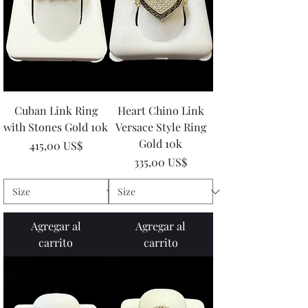
Cuban Link Ring
Heart Chino Link
with Stones Gold 10k
Versace Style Ring
Gold 10k
Precio
415,00 US$
Precio
335,00 US$
Agregar al
Agregar al
carrito
carrito