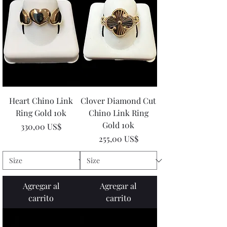
Heart Chino Link
Clover Diamond Cut
Ring Gold 10k
Chino Link Ring
Gold 10k
Precio
330,00 US$
Precio
255,00 US$
Agregar al
Agregar al
carrito
carrito