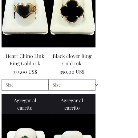
Heart Chino Link
Black clover Ring
Ring Gold 10k
Gold 10k
Precio
Precio
335,00 US$
350,00 US$
Agregar al
Agregar al
carrito
carrito