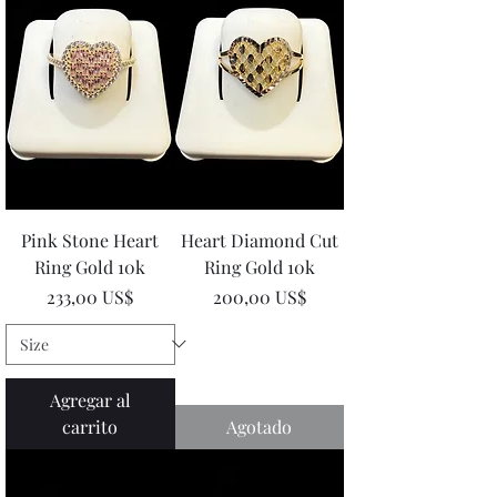
Pink Stone Heart
Heart Diamond Cut
Ring Gold 10k
Ring Gold 10k
Precio
Precio
233,00 US$
200,00 US$
Agregar al
carrito
Agotado