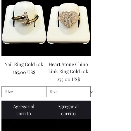
Nail Ring Gold 10k
Heart Stone Chino
Link Ring Gold 10k
Precio
265,00 US$
Precio
275,00 US$
Agregar al
Agregar al
carrito
carrito