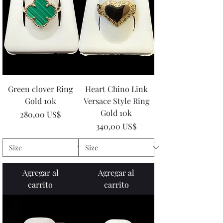
Green clover Ring
Heart Chino Link
Gold 10k
Versace Style Ring
Gold 10k
Precio
280,00 US$
Precio
340,00 US$
Agregar al
Agregar al
carrito
carrito