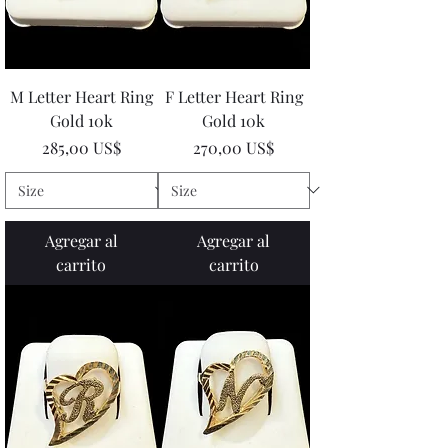
M Letter Heart Ring
F Letter Heart Ring
Gold 10k
Gold 10k
Precio
Precio
285,00 US$
270,00 US$
Agregar al
Agregar al
carrito
carrito