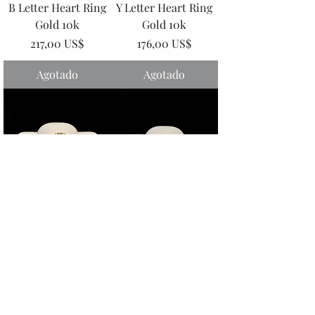
B Letter Heart Ring
Y Letter Heart Ring
Gold 10k
Gold 10k
Precio
Precio
217,00 US$
176,00 US$
Agotado
Agotado
J Letter Heart Ring
A Letter Heart Ring
Gold 10k
Gold 10k
Precio
Precio
231,00 US$
176,00 US$