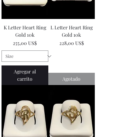
K Letter Heart Ring
L Letter Heart Ring
Gold 10k
Gold 10k
Precio
Precio
255,00 US$
228,00 US$
Agregar al
carrito
Agotado