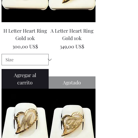
H Letter Heart Ring
A Letter Heart Ring
Gold 10k
Gold 10k
Precio
Precio
300,00 US$
349,00 US$
Agregar al
carrito
Agotado