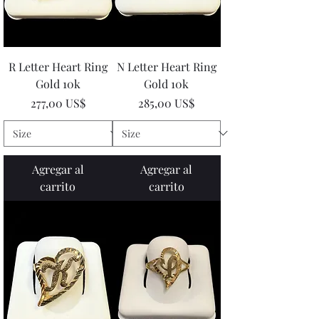
R Letter Heart Ring
N Letter Heart Ring
Gold 10k
Gold 10k
Precio
Precio
277,00 US$
285,00 US$
Agregar al
Agregar al
carrito
carrito