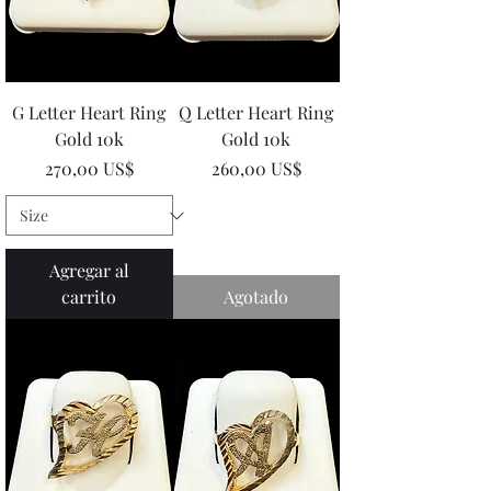
G Letter Heart Ring
Q Letter Heart Ring
Gold 10k
Gold 10k
Precio
Precio
270,00 US$
260,00 US$
Agregar al
carrito
Agotado