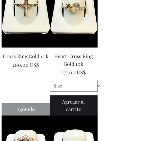
Cross Ring Gold 10k
Heart Cross Ring
Gold 10k
Precio
200,00 US$
Precio
277,00 US$
Agregar al
Agotado
carrito