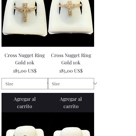
Cross Nugget Ring
Cross Nugget Ring
Gold 10k
Gold 10k
Precio
Precio
185,00 US$
185,00 US$
Agregar al
Agregar al
carrito
carrito