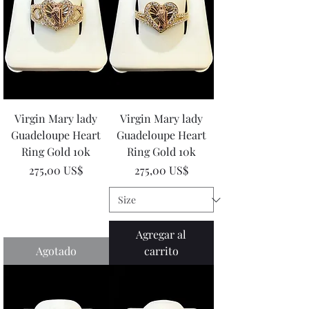
Virgin Mary lady
Virgin Mary lady
Guadeloupe Heart
Guadeloupe Heart
Ring Gold 10k
Ring Gold 10k
Precio
Precio
275,00 US$
275,00 US$
Agregar al
Agotado
carrito