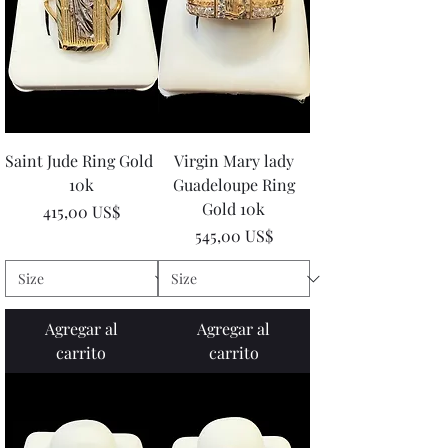
Saint Jude Ring Gold
Virgin Mary lady
10k
Guadeloupe Ring
Gold 10k
Precio
415,00 US$
Precio
545,00 US$
Agregar al
Agregar al
carrito
carrito