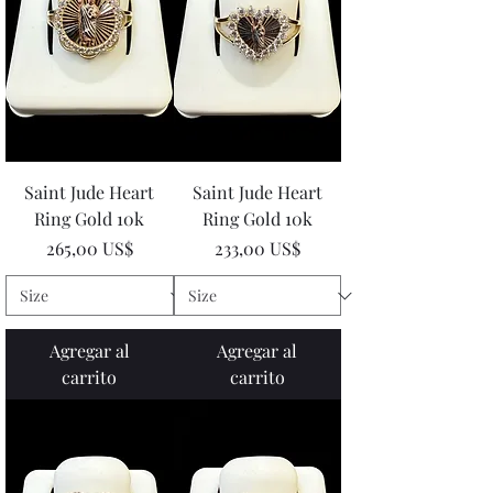
Saint Jude Heart
Saint Jude Heart
Ring Gold 10k
Ring Gold 10k
Precio
Precio
265,00 US$
233,00 US$
Agregar al
Agregar al
carrito
carrito