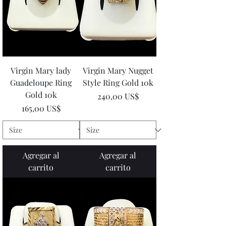
Virgin Mary lady
Virgin Mary Nugget
Guadeloupe Ring
Style Ring Gold 10k
Gold 10k
Precio
240,00 US$
Precio
165,00 US$
Agregar al
Agregar al
carrito
carrito