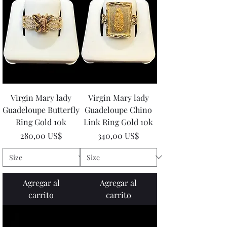
Virgin Mary lady
Virgin Mary lady
Guadeloupe Butterfly
Guadeloupe Chino
Ring Gold 10k
Link Ring Gold 10k
Precio
Precio
280,00 US$
340,00 US$
Agregar al
Agregar al
carrito
carrito