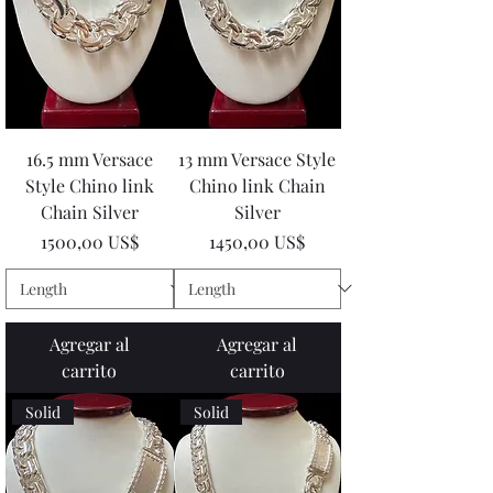
16.5 mm Versace
13 mm Versace Style
Style Chino link
Chino link Chain
Chain Silver
Silver
Precio
Precio
1500,00 US$
1450,00 US$
Agregar al
Agregar al
carrito
carrito
Solid
Solid