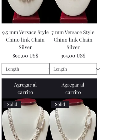
9.5 mm Versace Style
7 mm Versace Style
Chino link Chain
Chino link Chain
Silver
Silver
Precio
Precio
890,00 US$
395,00 US$
Agregar al
Agregar al
carrito
carrito
Solid
Solid