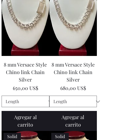
8 mm Versace Style
8 mm Versace Style
Chino link Chain
Chino link Chain
Silver
Silver
Precio
Precio
650,00 US$
680,00 US$
Agregar al
Agregar al
carrito
carrito
Solid
Solid