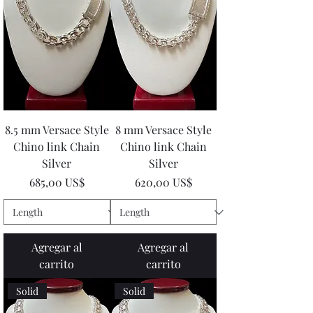
8.5 mm Versace Style
8 mm Versace Style
Chino link Chain
Chino link Chain
Silver
Silver
Precio
Precio
685,00 US$
620,00 US$
Agregar al
Agregar al
carrito
carrito
Solid
Solid