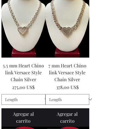
5.5 mm Heart Chino
7 mm Heart Chino
link Versace Style
link Versace Style
Chain Silver
Chain Silver
Precio
Precio
275,00 US$
378,00 US$
Agregar al
Agregar al
carrito
carrito