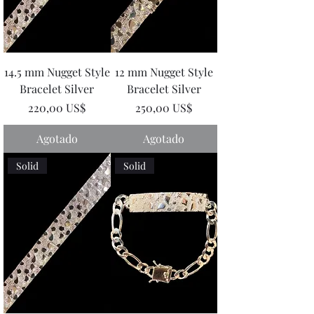
14.5 mm Nugget Style
12 mm Nugget Style
Bracelet Silver
Bracelet Silver
Precio
Precio
220,00 US$
250,00 US$
Agotado
Agotado
Solid
Solid