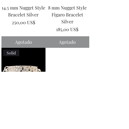
14.5 mm Nugget Style
8 mm Nugget Style
Bracelet Silver
Figaro Bracelet
Silver
Precio
250,00 US$
Precio
185,00 US$
Agotado
Agotado
Solid
7.5 mm Nugget Style
Cuban Bracelet